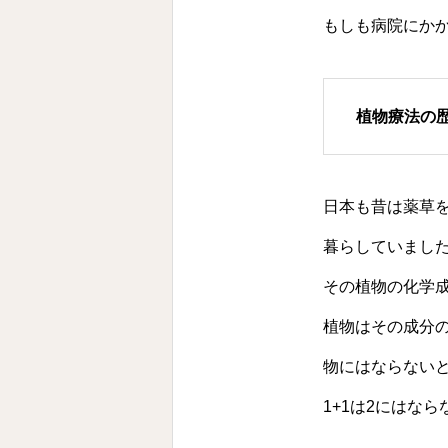
もしも病院にか
植物療法の
日本も昔は薬草
暮らしていまし
その植物の化学
植物はその成分
物にはならない
1+1は2にはな