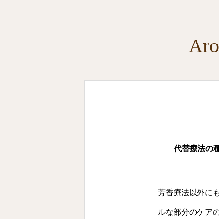
A
代替療法の
芳香療法以外に
ルな部分のケア